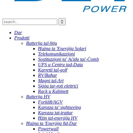
Dar
Prodotti
Batterija tal-litju
Ħażna ta 'Enerġija Solari
Telekomunikazzjoni
Sostituzzjoni ta' Aċidu taċ-Ċomb
UPS u Ċentru tad-Data
Karretti tal-golf
RV/Baħar
Magni tal-Art
Siġġu tar-roti elettriċi
Rack u Kabinett
Batterija HV
Forklift/AGV
Karozza ta' sightseeing
Karozza tat-trattur
Ħżin tal-enerġija HV
Ħażna ta 'Enerġija fid-Dar
Powerwall