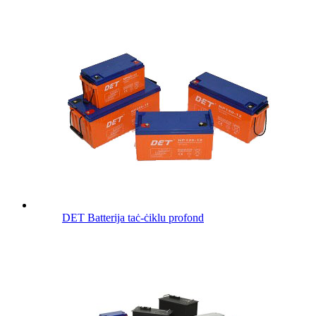
DET Batterija taċ-ċiklu profond